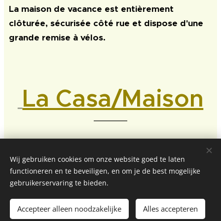
La maison de vacance est entièrement
clôturée, sécurisée côté rue et dispose d'une
grande remise à vélos.
La Casa/Maison
VT-499904-A
Wij gebruiken cookies om onze website goed te laten
functioneren en te beveiligen, en om je de best mogelijke
.
www.CasaLucKa4enjoy
com
Cookies
gebruikerservaring te bieden.
Talen
Accepteer alleen noodzakelijke
Alles accepteren
Nederlands
English