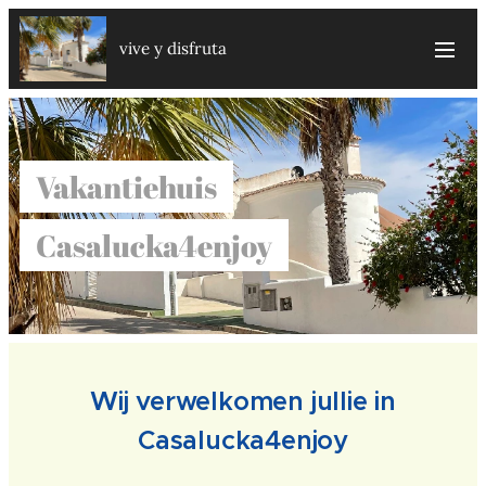
vive y disfruta
Vakantiehuis
Casalucka4enjoy
Wij verwelkomen jullie in
Casalucka4enjoy