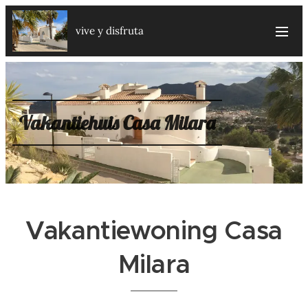
vive y disfruta
Vakantiehuis Casa Milara
Vakantiewoning Casa
Milara